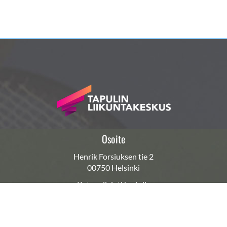
Osoite
Henrik Forsiuksen tie 2
00750 Helsinki
Katso sijainti kartalla
Yhteystiedot
Huolto: huolto@tapulinliikuntakeskus.fi