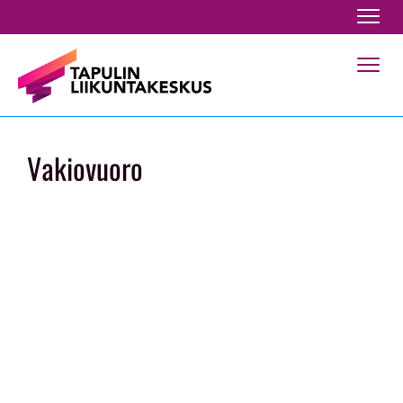
Navig
Navig
Vakiovuoro